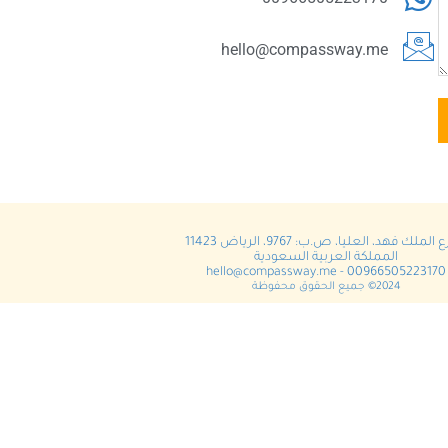
hello@compassway.me
لملك فهد، العليا، ص.ب: 9767، الرياض 11423
المملكة العربية السعودية
hello@compassway.me
- 00966505223170
2024© جميع الحقوق محفوظة