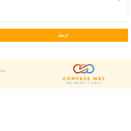
ارسل
شارع ا